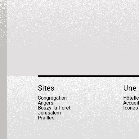
Sites
Une 
Congrégation
Hôtell
Angers
Accuei
Bouzy-la-Forêt
Icônes
Jérusalem
Prailles