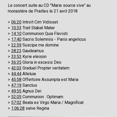
Le concert suite au CD "Marie source vive" au
monastère de Prailles le 21 avril 2018
06:20
Introït Cim Vidisset
10:33
Trait Stabat Mater
14:10
Communion Quia Flevisti
17:40
Sacris Solemniis - Panis angelicus
22:59
Suscipe me domine
28:23
Gaudeamus
33:53
Kyrie eleison
36:35
Gloria in excesis Deo
42:03
Graduel Propter veritatem
44:44
Alleluia
45:58
Offertoire Assumpta est Maria
47:19
Sanctus
49:55
Agnus Dei
52:05
Communion : Optimam
57:02
Beata es Virgo Maria / Magnificat
1:06:28
salve Regina