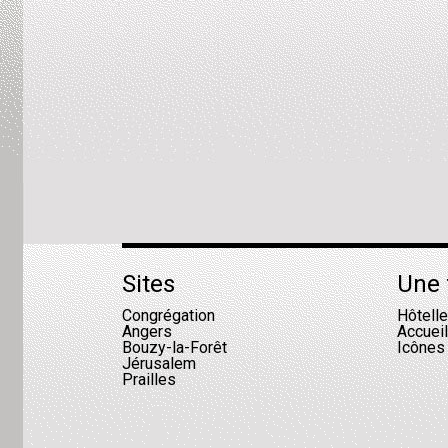
Sites
Une 
Congrégation
Hôtell
Angers
Accuei
Bouzy-la-Forêt
Icônes
Jérusalem
Prailles